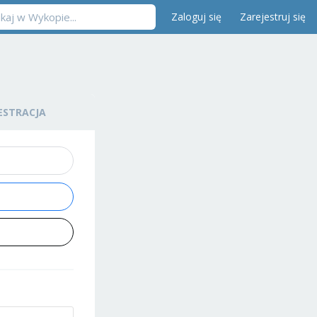
Zaloguj się
Zarejestruj się
ESTRACJA