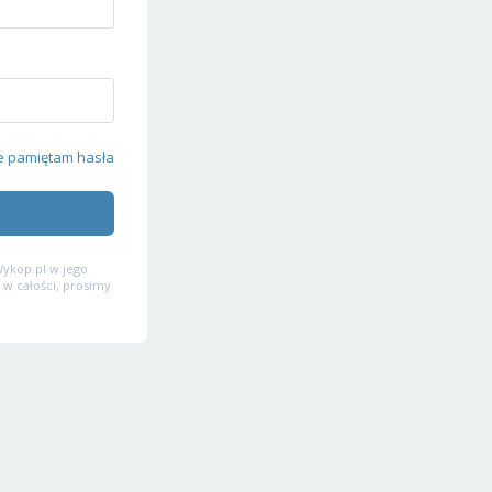
e pamiętam hasła
ykop.pl w jego
 w całości, prosimy