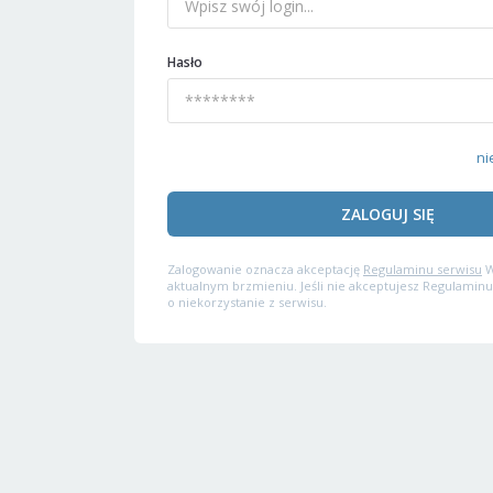
Hasło
ni
ZALOGUJ SIĘ
Zalogowanie oznacza akceptację
Regulaminu serwisu
W
aktualnym brzmieniu. Jeśli nie akceptujesz Regulaminu
o niekorzystanie z serwisu.