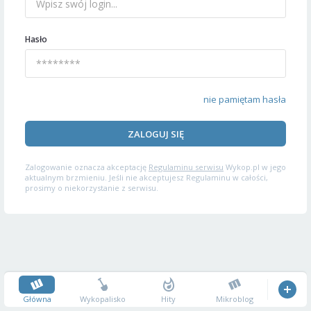
Hasło
nie pamiętam hasła
ZALOGUJ SIĘ
Zalogowanie oznacza akceptację
Regulaminu serwisu
Wykop.pl w jego
aktualnym brzmieniu. Jeśli nie akceptujesz Regulaminu w całości,
prosimy o niekorzystanie z serwisu.
Główna
Wykopalisko
Hity
Mikroblog