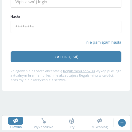
Hasło
nie pamiętam hasła
ZALOGUJ SIĘ
Zalogowanie oznacza akceptację
Regulaminu serwisu
Wykop.pl w jego
aktualnym brzmieniu. Jeśli nie akceptujesz Regulaminu w całości,
prosimy o niekorzystanie z serwisu.
Główna
Wykopalisko
Hity
Mikroblog