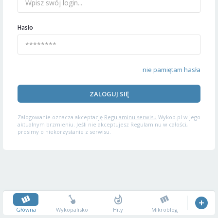
Hasło
nie pamiętam hasła
ZALOGUJ SIĘ
Zalogowanie oznacza akceptację
Regulaminu serwisu
Wykop.pl w jego
aktualnym brzmieniu. Jeśli nie akceptujesz Regulaminu w całości,
prosimy o niekorzystanie z serwisu.
Główna
Wykopalisko
Hity
Mikroblog