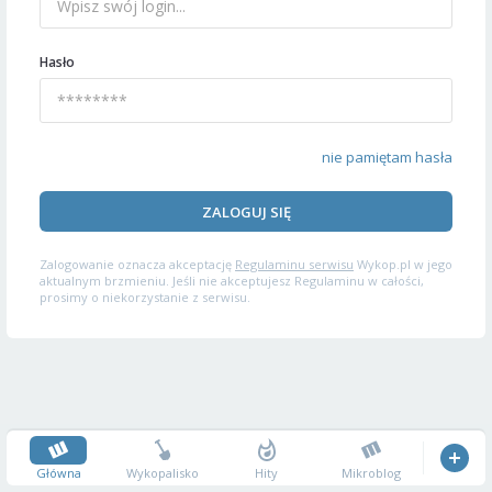
Hasło
nie pamiętam hasła
ZALOGUJ SIĘ
Zalogowanie oznacza akceptację
Regulaminu serwisu
Wykop.pl w jego
aktualnym brzmieniu. Jeśli nie akceptujesz Regulaminu w całości,
prosimy o niekorzystanie z serwisu.
Główna
Wykopalisko
Hity
Mikroblog