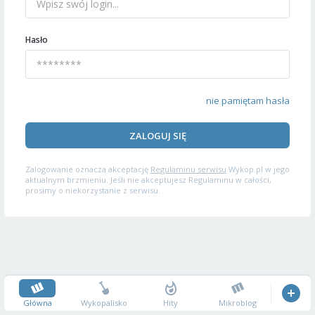
Hasło
nie pamiętam hasła
ZALOGUJ SIĘ
Zalogowanie oznacza akceptację
Regulaminu serwisu
Wykop.pl w jego
aktualnym brzmieniu. Jeśli nie akceptujesz Regulaminu w całości,
prosimy o niekorzystanie z serwisu.
Główna
Wykopalisko
Hity
Mikroblog