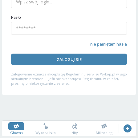
Hasło
nie pamiętam hasła
ZALOGUJ SIĘ
Zalogowanie oznacza akceptację
Regulaminu serwisu
Wykop.pl w jego
aktualnym brzmieniu. Jeśli nie akceptujesz Regulaminu w całości,
prosimy o niekorzystanie z serwisu.
Główna
Wykopalisko
Hity
Mikroblog