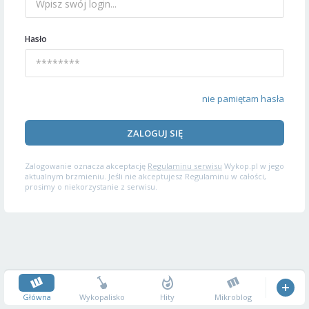
Hasło
nie pamiętam hasła
ZALOGUJ SIĘ
Zalogowanie oznacza akceptację
Regulaminu serwisu
Wykop.pl w jego
aktualnym brzmieniu. Jeśli nie akceptujesz Regulaminu w całości,
prosimy o niekorzystanie z serwisu.
Główna
Wykopalisko
Hity
Mikroblog