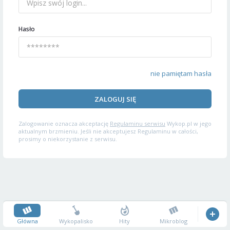
Hasło
nie pamiętam hasła
ZALOGUJ SIĘ
Zalogowanie oznacza akceptację
Regulaminu serwisu
Wykop.pl w jego
aktualnym brzmieniu. Jeśli nie akceptujesz Regulaminu w całości,
prosimy o niekorzystanie z serwisu.
Główna
Wykopalisko
Hity
Mikroblog