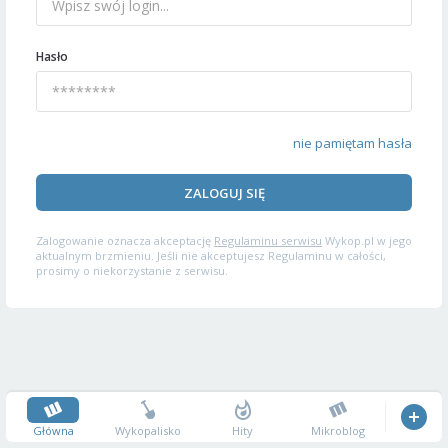
Hasło
nie pamiętam hasła
ZALOGUJ SIĘ
Zalogowanie oznacza akceptację
Regulaminu serwisu
Wykop.pl w jego
aktualnym brzmieniu. Jeśli nie akceptujesz Regulaminu w całości,
prosimy o niekorzystanie z serwisu.
Główna
Wykopalisko
Hity
Mikroblog