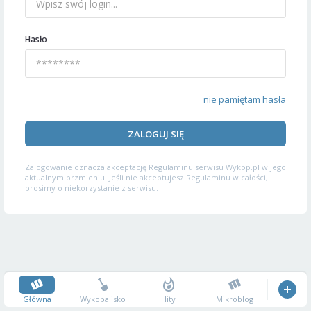
Hasło
nie pamiętam hasła
ZALOGUJ SIĘ
Zalogowanie oznacza akceptację
Regulaminu serwisu
Wykop.pl w jego
aktualnym brzmieniu. Jeśli nie akceptujesz Regulaminu w całości,
prosimy o niekorzystanie z serwisu.
Główna
Wykopalisko
Hity
Mikroblog