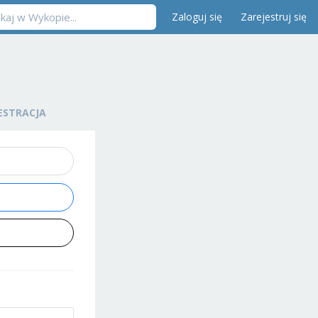
Zaloguj się
Zarejestruj się
ESTRACJA