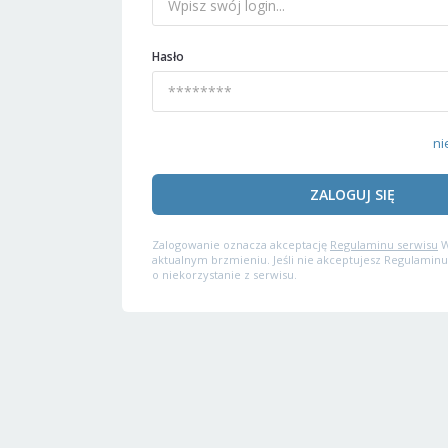
Hasło
ni
ZALOGUJ SIĘ
Zalogowanie oznacza akceptację
Regulaminu serwisu
W
aktualnym brzmieniu. Jeśli nie akceptujesz Regulaminu
o niekorzystanie z serwisu.