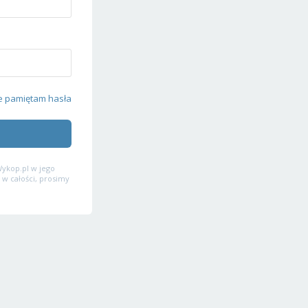
e pamiętam hasła
ykop.pl w jego
 w całości, prosimy