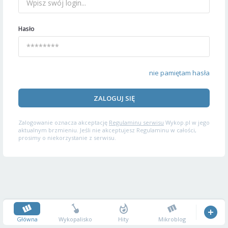
Hasło
nie pamiętam hasła
ZALOGUJ SIĘ
Zalogowanie oznacza akceptację
Regulaminu serwisu
Wykop.pl w jego
aktualnym brzmieniu. Jeśli nie akceptujesz Regulaminu w całości,
prosimy o niekorzystanie z serwisu.
Główna
Wykopalisko
Hity
Mikroblog