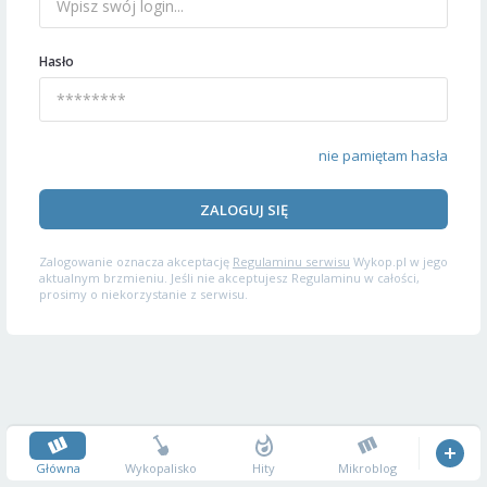
Hasło
nie pamiętam hasła
ZALOGUJ SIĘ
Zalogowanie oznacza akceptację
Regulaminu serwisu
Wykop.pl w jego
aktualnym brzmieniu. Jeśli nie akceptujesz Regulaminu w całości,
prosimy o niekorzystanie z serwisu.
Główna
Wykopalisko
Hity
Mikroblog