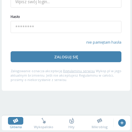
Hasło
nie pamiętam hasła
ZALOGUJ SIĘ
Zalogowanie oznacza akceptację
Regulaminu serwisu
Wykop.pl w jego
aktualnym brzmieniu. Jeśli nie akceptujesz Regulaminu w całości,
prosimy o niekorzystanie z serwisu.
Główna
Wykopalisko
Hity
Mikroblog