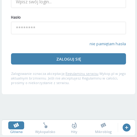
Hasło
nie pamiętam hasła
ZALOGUJ SIĘ
Zalogowanie oznacza akceptację
Regulaminu serwisu
Wykop.pl w jego
aktualnym brzmieniu. Jeśli nie akceptujesz Regulaminu w całości,
prosimy o niekorzystanie z serwisu.
Główna
Wykopalisko
Hity
Mikroblog