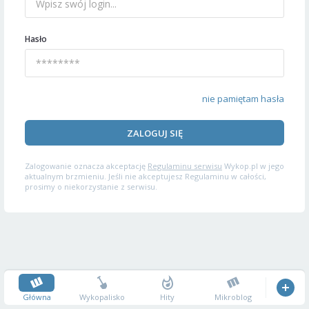
Hasło
nie pamiętam hasła
ZALOGUJ SIĘ
Zalogowanie oznacza akceptację
Regulaminu serwisu
Wykop.pl w jego
aktualnym brzmieniu. Jeśli nie akceptujesz Regulaminu w całości,
prosimy o niekorzystanie z serwisu.
Główna
Wykopalisko
Hity
Mikroblog