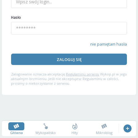
Hasło
nie pamiętam hasła
ZALOGUJ SIĘ
Zalogowanie oznacza akceptację
Regulaminu serwisu
Wykop.pl w jego
aktualnym brzmieniu. Jeśli nie akceptujesz Regulaminu w całości,
prosimy o niekorzystanie z serwisu.
Główna
Wykopalisko
Hity
Mikroblog