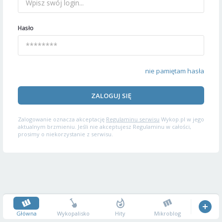
Hasło
nie pamiętam hasła
ZALOGUJ SIĘ
Zalogowanie oznacza akceptację
Regulaminu serwisu
Wykop.pl w jego
aktualnym brzmieniu. Jeśli nie akceptujesz Regulaminu w całości,
prosimy o niekorzystanie z serwisu.
Główna
Wykopalisko
Hity
Mikroblog