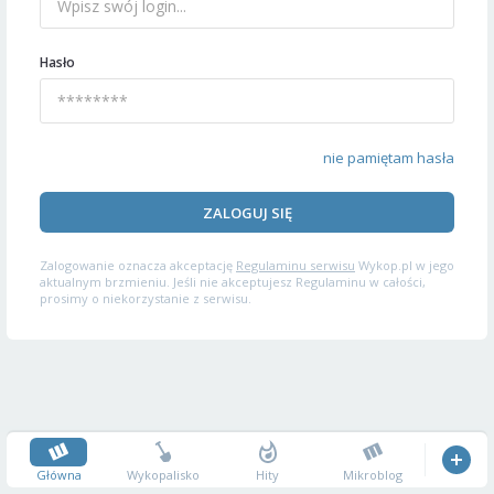
Hasło
nie pamiętam hasła
ZALOGUJ SIĘ
Zalogowanie oznacza akceptację
Regulaminu serwisu
Wykop.pl w jego
aktualnym brzmieniu. Jeśli nie akceptujesz Regulaminu w całości,
prosimy o niekorzystanie z serwisu.
Główna
Wykopalisko
Hity
Mikroblog