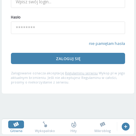
Hasło
nie pamiętam hasła
ZALOGUJ SIĘ
Zalogowanie oznacza akceptację
Regulaminu serwisu
Wykop.pl w jego
aktualnym brzmieniu. Jeśli nie akceptujesz Regulaminu w całości,
prosimy o niekorzystanie z serwisu.
Główna
Wykopalisko
Hity
Mikroblog