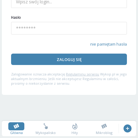
Hasło
nie pamiętam hasła
ZALOGUJ SIĘ
Zalogowanie oznacza akceptację
Regulaminu serwisu
Wykop.pl w jego
aktualnym brzmieniu. Jeśli nie akceptujesz Regulaminu w całości,
prosimy o niekorzystanie z serwisu.
Główna
Wykopalisko
Hity
Mikroblog