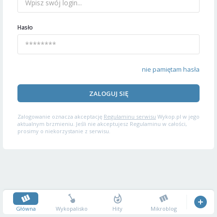
Hasło
nie pamiętam hasła
ZALOGUJ SIĘ
Zalogowanie oznacza akceptację
Regulaminu serwisu
Wykop.pl w jego
aktualnym brzmieniu. Jeśli nie akceptujesz Regulaminu w całości,
prosimy o niekorzystanie z serwisu.
Główna
Wykopalisko
Hity
Mikroblog