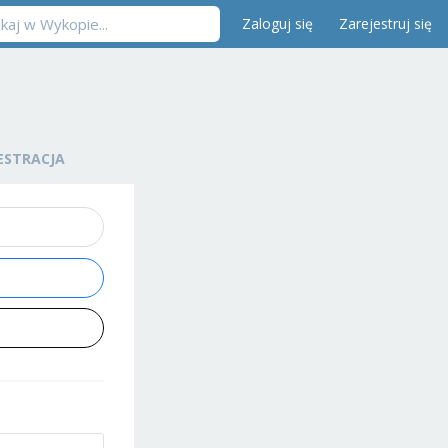
Zaloguj się
Zarejestruj się
ESTRACJA