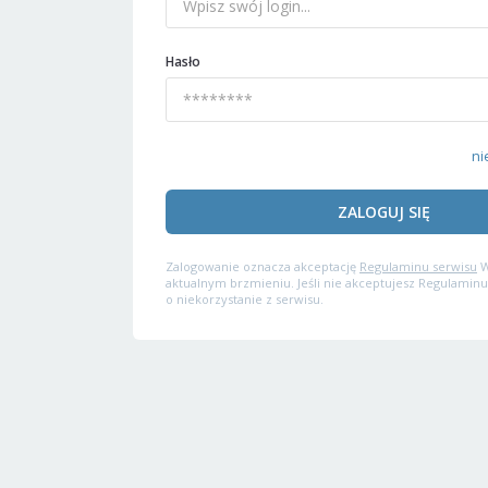
Hasło
ni
ZALOGUJ SIĘ
Zalogowanie oznacza akceptację
Regulaminu serwisu
W
aktualnym brzmieniu. Jeśli nie akceptujesz Regulaminu
o niekorzystanie z serwisu.