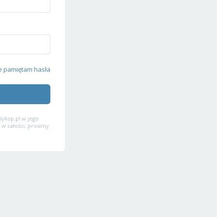
e pamiętam hasła
ykop.pl w jego
 w całości, prosimy