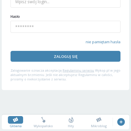
Hasło
nie pamiętam hasła
ZALOGUJ SIĘ
Zalogowanie oznacza akceptację
Regulaminu serwisu
Wykop.pl w jego
aktualnym brzmieniu. Jeśli nie akceptujesz Regulaminu w całości,
prosimy o niekorzystanie z serwisu.
Główna
Wykopalisko
Hity
Mikroblog