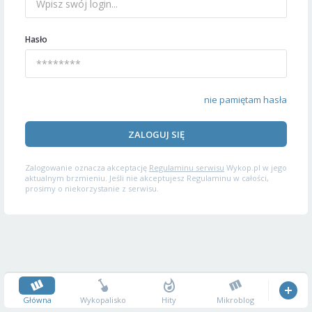
Hasło
nie pamiętam hasła
ZALOGUJ SIĘ
Zalogowanie oznacza akceptację
Regulaminu serwisu
Wykop.pl w jego
aktualnym brzmieniu. Jeśli nie akceptujesz Regulaminu w całości,
prosimy o niekorzystanie z serwisu.
Główna
Wykopalisko
Hity
Mikroblog