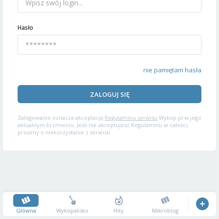
Hasło
nie pamiętam hasła
ZALOGUJ SIĘ
Zalogowanie oznacza akceptację
Regulaminu serwisu
Wykop.pl w jego
aktualnym brzmieniu. Jeśli nie akceptujesz Regulaminu w całości,
prosimy o niekorzystanie z serwisu.
Główna
Wykopalisko
Hity
Mikroblog