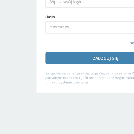
Hasło
ni
ZALOGUJ SIĘ
Zalogowanie oznacza akceptację
Regulaminu serwisu
W
aktualnym brzmieniu. Jeśli nie akceptujesz Regulaminu
o niekorzystanie z serwisu.