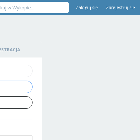
Zaloguj się
Zarejestruj się
ESTRACJA