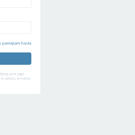
e pamiętam hasła
ykop.pl w jego
 w całości, prosimy