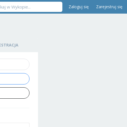
Zaloguj się
Zarejestruj się
ESTRACJA