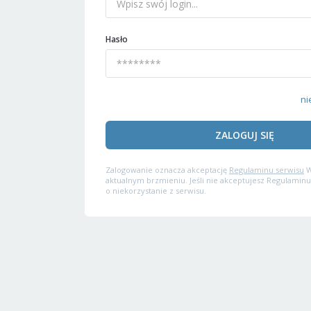
Hasło
ni
ZALOGUJ SIĘ
Zalogowanie oznacza akceptację
Regulaminu serwisu
W
aktualnym brzmieniu. Jeśli nie akceptujesz Regulaminu
o niekorzystanie z serwisu.