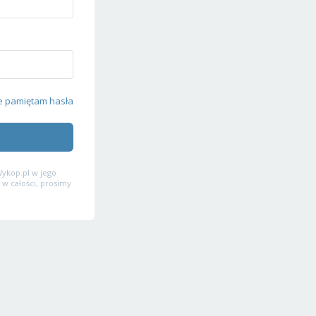
e pamiętam hasła
ykop.pl w jego
 w całości, prosimy