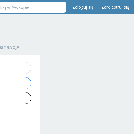
Zaloguj się
Zarejestruj się
ESTRACJA