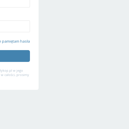
e pamiętam hasła
ykop.pl w jego
 w całości, prosimy