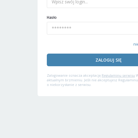
Hasło
ni
ZALOGUJ SIĘ
Zalogowanie oznacza akceptację
Regulaminu serwisu
W
aktualnym brzmieniu. Jeśli nie akceptujesz Regulaminu
o niekorzystanie z serwisu.