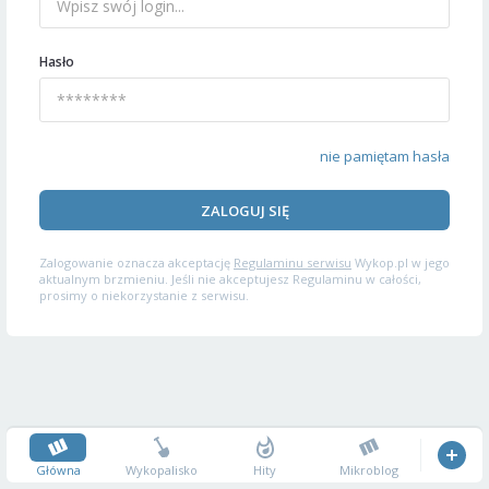
Hasło
nie pamiętam hasła
ZALOGUJ SIĘ
Zalogowanie oznacza akceptację
Regulaminu serwisu
Wykop.pl w jego
aktualnym brzmieniu. Jeśli nie akceptujesz Regulaminu w całości,
prosimy o niekorzystanie z serwisu.
Główna
Wykopalisko
Hity
Mikroblog