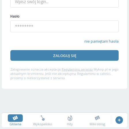
Hasło
nie pamiętam hasła
ZALOGUJ SIĘ
Zalogowanie oznacza akceptację
Regulaminu serwisu
Wykop.pl w jego
aktualnym brzmieniu. Jeśli nie akceptujesz Regulaminu w całości,
prosimy o niekorzystanie z serwisu.
Główna
Wykopalisko
Hity
Mikroblog