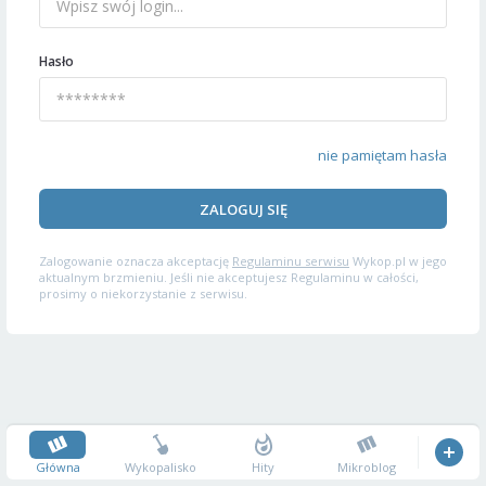
Hasło
nie pamiętam hasła
ZALOGUJ SIĘ
Zalogowanie oznacza akceptację
Regulaminu serwisu
Wykop.pl w jego
aktualnym brzmieniu. Jeśli nie akceptujesz Regulaminu w całości,
prosimy o niekorzystanie z serwisu.
Główna
Wykopalisko
Hity
Mikroblog