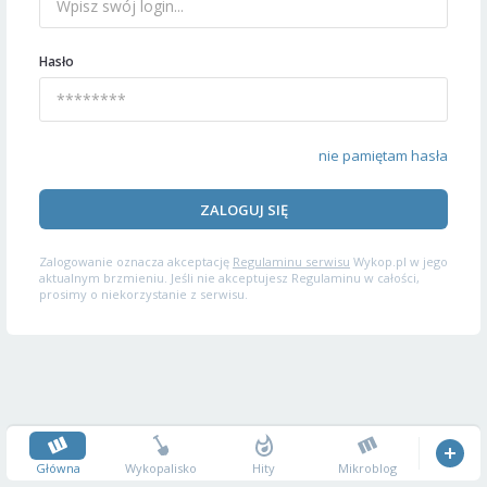
Hasło
nie pamiętam hasła
ZALOGUJ SIĘ
Zalogowanie oznacza akceptację
Regulaminu serwisu
Wykop.pl w jego
aktualnym brzmieniu. Jeśli nie akceptujesz Regulaminu w całości,
prosimy o niekorzystanie z serwisu.
Główna
Wykopalisko
Hity
Mikroblog