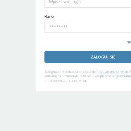
Hasło
ni
ZALOGUJ SIĘ
Zalogowanie oznacza akceptację
Regulaminu serwisu
W
aktualnym brzmieniu. Jeśli nie akceptujesz Regulaminu
o niekorzystanie z serwisu.