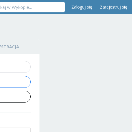
Zaloguj się
Zarejestruj się
ESTRACJA