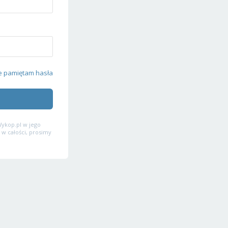
e pamiętam hasła
ykop.pl w jego
 w całości, prosimy