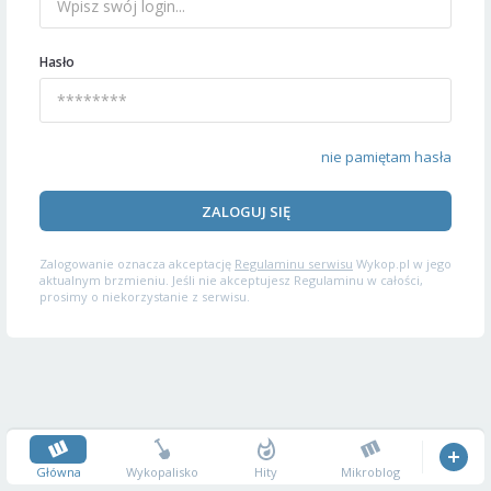
Hasło
nie pamiętam hasła
ZALOGUJ SIĘ
Zalogowanie oznacza akceptację
Regulaminu serwisu
Wykop.pl w jego
aktualnym brzmieniu. Jeśli nie akceptujesz Regulaminu w całości,
prosimy o niekorzystanie z serwisu.
Główna
Wykopalisko
Hity
Mikroblog