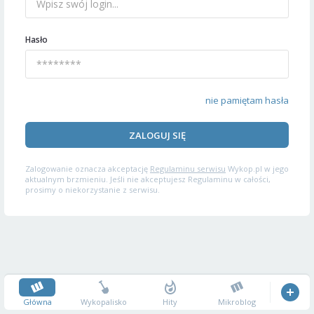
Hasło
nie pamiętam hasła
ZALOGUJ SIĘ
Zalogowanie oznacza akceptację
Regulaminu serwisu
Wykop.pl w jego
aktualnym brzmieniu. Jeśli nie akceptujesz Regulaminu w całości,
prosimy o niekorzystanie z serwisu.
Główna
Wykopalisko
Hity
Mikroblog