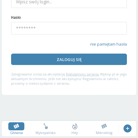
Hasło
nie pamiętam hasła
ZALOGUJ SIĘ
Zalogowanie oznacza akceptację
Regulaminu serwisu
Wykop.pl w jego
aktualnym brzmieniu. Jeśli nie akceptujesz Regulaminu w całości,
prosimy o niekorzystanie z serwisu.
Główna
Wykopalisko
Hity
Mikroblog