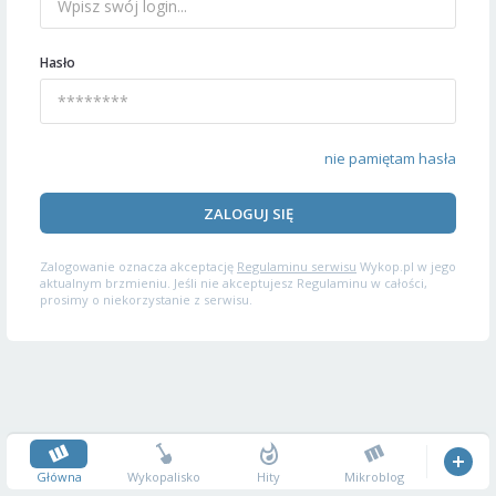
Hasło
nie pamiętam hasła
ZALOGUJ SIĘ
Zalogowanie oznacza akceptację
Regulaminu serwisu
Wykop.pl w jego
aktualnym brzmieniu. Jeśli nie akceptujesz Regulaminu w całości,
prosimy o niekorzystanie z serwisu.
Główna
Wykopalisko
Hity
Mikroblog