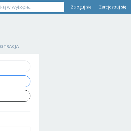
Zaloguj się
Zarejestruj się
ESTRACJA