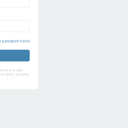
e pamiętam hasła
ykop.pl w jego
 w całości, prosimy