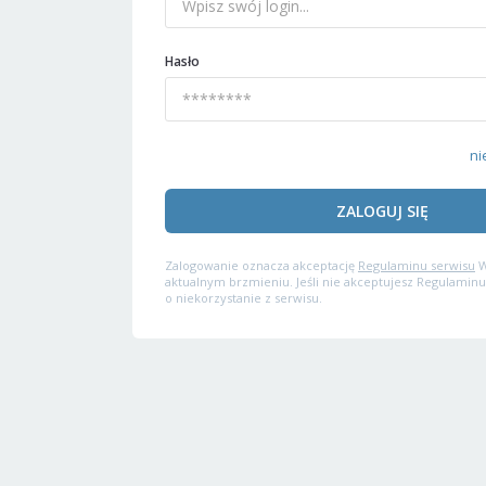
Hasło
ni
ZALOGUJ SIĘ
Zalogowanie oznacza akceptację
Regulaminu serwisu
W
aktualnym brzmieniu. Jeśli nie akceptujesz Regulaminu
o niekorzystanie z serwisu.