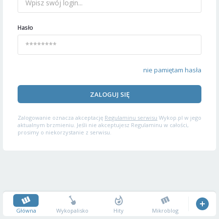
Hasło
nie pamiętam hasła
ZALOGUJ SIĘ
Zalogowanie oznacza akceptację
Regulaminu serwisu
Wykop.pl w jego
aktualnym brzmieniu. Jeśli nie akceptujesz Regulaminu w całości,
prosimy o niekorzystanie z serwisu.
Główna
Wykopalisko
Hity
Mikroblog