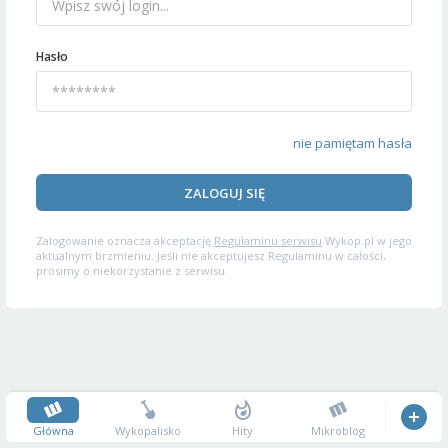
Hasło
nie pamiętam hasła
ZALOGUJ SIĘ
Zalogowanie oznacza akceptację
Regulaminu serwisu
Wykop.pl w jego
aktualnym brzmieniu. Jeśli nie akceptujesz Regulaminu w całości,
prosimy o niekorzystanie z serwisu.
Główna
Wykopalisko
Hity
Mikroblog