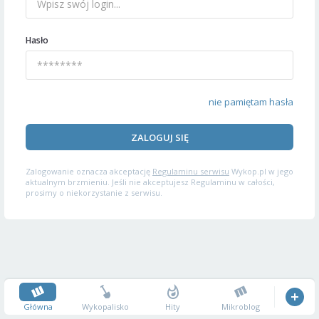
Hasło
nie pamiętam hasła
ZALOGUJ SIĘ
Zalogowanie oznacza akceptację
Regulaminu serwisu
Wykop.pl w jego
aktualnym brzmieniu. Jeśli nie akceptujesz Regulaminu w całości,
prosimy o niekorzystanie z serwisu.
Główna
Wykopalisko
Hity
Mikroblog