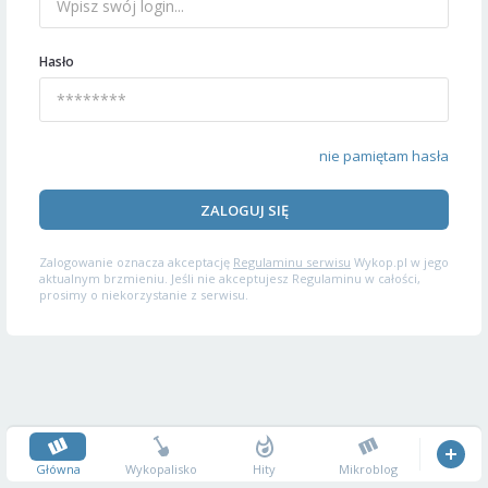
Hasło
nie pamiętam hasła
ZALOGUJ SIĘ
Zalogowanie oznacza akceptację
Regulaminu serwisu
Wykop.pl w jego
aktualnym brzmieniu. Jeśli nie akceptujesz Regulaminu w całości,
prosimy o niekorzystanie z serwisu.
Główna
Wykopalisko
Hity
Mikroblog