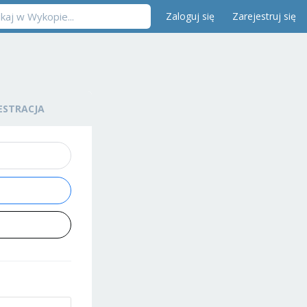
Zaloguj się
Zarejestruj się
ESTRACJA