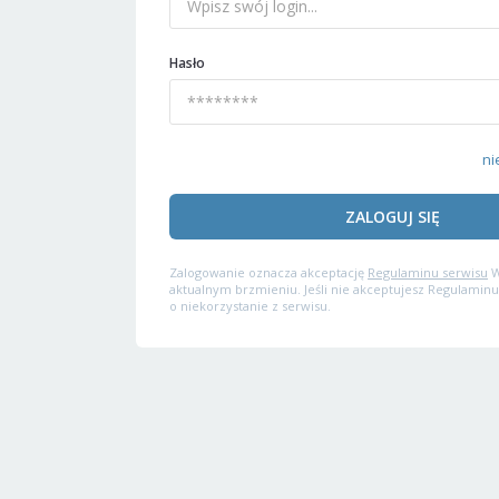
Hasło
ni
ZALOGUJ SIĘ
Zalogowanie oznacza akceptację
Regulaminu serwisu
W
aktualnym brzmieniu. Jeśli nie akceptujesz Regulaminu
o niekorzystanie z serwisu.