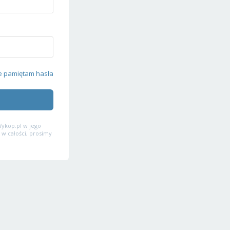
e pamiętam hasła
ykop.pl w jego
 w całości, prosimy