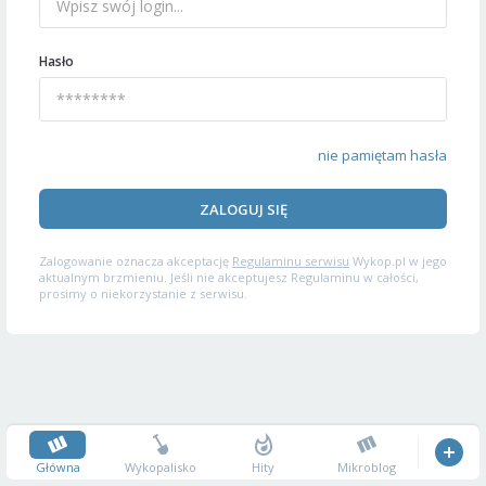
Hasło
nie pamiętam hasła
ZALOGUJ SIĘ
Zalogowanie oznacza akceptację
Regulaminu serwisu
Wykop.pl w jego
aktualnym brzmieniu. Jeśli nie akceptujesz Regulaminu w całości,
prosimy o niekorzystanie z serwisu.
Główna
Wykopalisko
Hity
Mikroblog