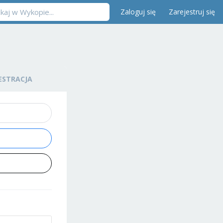
Zaloguj się
Zarejestruj się
ESTRACJA