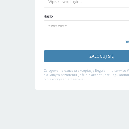
Hasło
ni
ZALOGUJ SIĘ
Zalogowanie oznacza akceptację
Regulaminu serwisu
W
aktualnym brzmieniu. Jeśli nie akceptujesz Regulaminu
o niekorzystanie z serwisu.