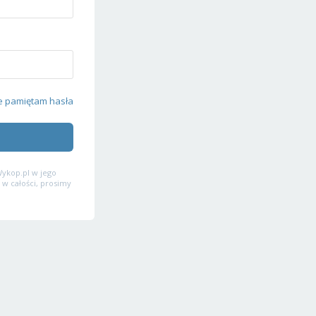
e pamiętam hasła
ykop.pl w jego
 w całości, prosimy