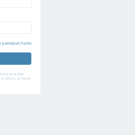
e pamiętam hasła
ykop.pl w jego
 w całości, prosimy