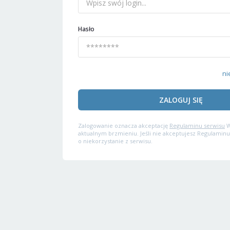
Hasło
ni
ZALOGUJ SIĘ
Zalogowanie oznacza akceptację
Regulaminu serwisu
W
aktualnym brzmieniu. Jeśli nie akceptujesz Regulaminu
o niekorzystanie z serwisu.