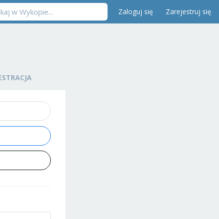
Zaloguj się
Zarejestruj się
ESTRACJA