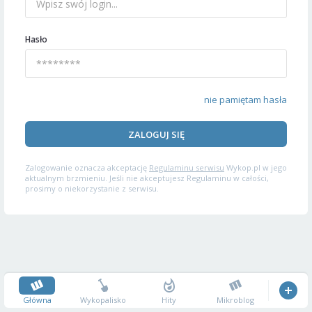
Hasło
nie pamiętam hasła
ZALOGUJ SIĘ
Zalogowanie oznacza akceptację
Regulaminu serwisu
Wykop.pl w jego
aktualnym brzmieniu. Jeśli nie akceptujesz Regulaminu w całości,
prosimy o niekorzystanie z serwisu.
Główna
Wykopalisko
Hity
Mikroblog