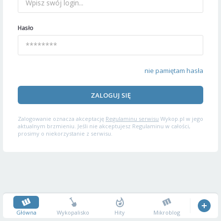
Hasło
nie pamiętam hasła
ZALOGUJ SIĘ
Zalogowanie oznacza akceptację
Regulaminu serwisu
Wykop.pl w jego
aktualnym brzmieniu. Jeśli nie akceptujesz Regulaminu w całości,
prosimy o niekorzystanie z serwisu.
Główna
Wykopalisko
Hity
Mikroblog